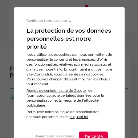
Aller au menu principal
Aller au contenu principal
Personnaliser l'interface
Continuer sans accepter →
La protection de vos données
personnelles est notre
Inscription à la formation
priorité
Nous utilisons des cookies qui nous permettent de
personnaliser le contenu et les annonces, d'offrir
des fonctionnalités relatives aux médias sociaux et
FORMATION : BOOSTER VOS ECRITS
d'analyser notre trafic. En continuant à utiliser notre
site Comundi.fr, vous consentez à nos cookies.
PROFESSIONNELS AVEC CHATGPT
Vous pouvez changer d’avis et modifier vos choix à
tout moment.
Règles de confidentialité de Google
: ce
fournisseur collecte certaines données pour la
DERNIÈRE MISE À JOUR :
11/06/2026
personnalisation et la mesure de l'efficacité
publicitaire.
Veuillez décrire votre situation
Retrouvez notre politique de protection des
données personnelles en
cliquant ici
.
J'accepte
Paramétrer les cookies