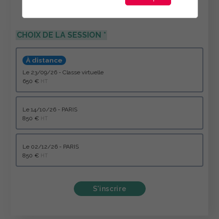
CHOIX DE LA SESSION
À distance
le 23/09/26 - Classe virtuelle
650 €
HT
le 14/10/26 - PARIS
850 €
HT
le 02/12/26 - PARIS
850 €
HT
S'inscrire