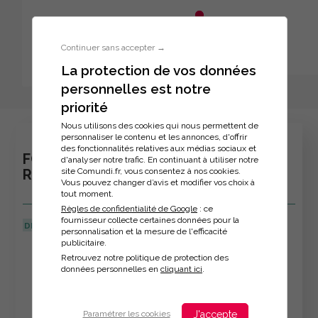
Aller au menu principal
Aller au contenu principal
Personnaliser l'interface
Continuer sans accepter →
La protection de vos données
personnelles est notre
Inscription à la formation
priorité
Nous utilisons des cookies qui nous permettent de
personnaliser le contenu et les annonces, d'offrir
des fonctionnalités relatives aux médias sociaux et
FORMATION - PRENDRE LA PAROLE EN
d'analyser notre trafic. En continuant à utiliser notre
site Comundi.fr, vous consentez à nos cookies.
RÉUNION
Vous pouvez changer d’avis et modifier vos choix à
tout moment.
Règles de confidentialité de Google
: ce
fournisseur collecte certaines données pour la
DERNIÈRE MISE À JOUR :
22/04/2024
personnalisation et la mesure de l'efficacité
publicitaire.
Veuillez décrire votre situation
Retrouvez notre politique de protection des
données personnelles en
cliquant ici
.
J'accepte
Paramétrer les cookies