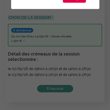
CHOIX DE LA SESSION
À distance
du 02/09/26 au 03/09/26 - Classe virtuelle
1 300 €
HT
Détail des créneaux de la session
sélectionnée :
le 02/09/26 de 09h00 à 12h30 et de 14h00 à 17h30
le 03/09/26 de 09h00 à 12h30 et de 14h00 à 17h30
S'inscrire