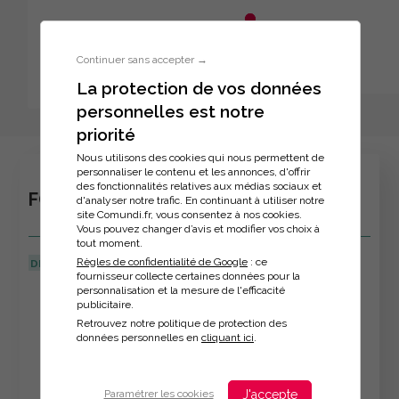
Aller au menu principal
Aller au contenu principal
Personnaliser l'interface
Continuer sans accepter →
La protection de vos données
personnelles est notre
Inscription à la formation
priorité
Nous utilisons des cookies qui nous permettent de
personnaliser le contenu et les annonces, d'offrir
des fonctionnalités relatives aux médias sociaux et
FORMATION TUTEUR EN ENTREPRISE
d'analyser notre trafic. En continuant à utiliser notre
site Comundi.fr, vous consentez à nos cookies.
Vous pouvez changer d’avis et modifier vos choix à
tout moment.
Règles de confidentialité de Google
: ce
DERNIÈRE MISE À JOUR :
27/02/2025
fournisseur collecte certaines données pour la
personnalisation et la mesure de l'efficacité
Veuillez décrire votre situation
publicitaire.
Retrouvez notre politique de protection des
données personnelles en
cliquant ici
.
J'accepte
Paramétrer les cookies