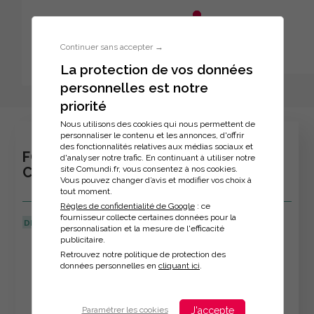
Aller au menu principal
Aller au contenu principal
Personnaliser l'interface
Continuer sans accepter →
La protection de vos données
personnelles est notre
Inscription à la formation
priorité
Nous utilisons des cookies qui nous permettent de
personnaliser le contenu et les annonces, d'offrir
des fonctionnalités relatives aux médias sociaux et
FORMATION : TECHNIQUES DE
d'analyser notre trafic. En continuant à utiliser notre
site Comundi.fr, vous consentez à nos cookies.
COMMUNICATION RELATIONNELLE
Vous pouvez changer d’avis et modifier vos choix à
tout moment.
Règles de confidentialité de Google
: ce
fournisseur collecte certaines données pour la
DERNIÈRE MISE À JOUR :
15/04/2026
personnalisation et la mesure de l'efficacité
publicitaire.
Veuillez décrire votre situation
Retrouvez notre politique de protection des
données personnelles en
cliquant ici
.
J'accepte
Paramétrer les cookies